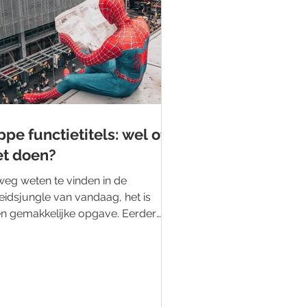
ppe functietitels: wel of
et doen?
weg weten te vinden in de
eidsjungle van vandaag, het is
n gemakkelijke opgave. Eerder
reven we al een blog over hoe je...