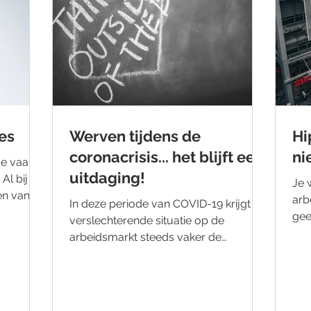
es
Werven tijdens de
Hi
coronacrisis... het blijft een
ni
e vaak je
uitdaging!
Al bij de
Je 
zen van
arb
In deze periode van COVID-19 krijgt de
gee
verslechterende situatie op de
sch
arbeidsmarkt steeds vaker de
aandacht in de media. Bij een tweede...