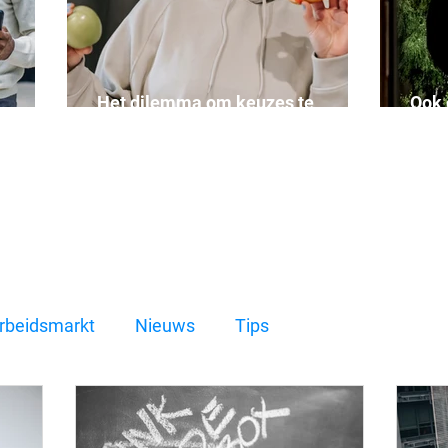
Het dilemma om keuzes te
Ook 
obradar
maken...
zoek
rbeidsmarkt
Nieuws
Tips