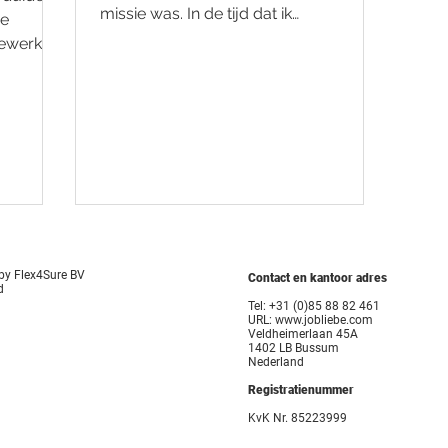
missie was. In de tijd dat ik
ze
afstudeerde, in 2013, was het een...
ewerker,
by Flex4Sure BV
Contact en kantoor adres
d
Tel: +31 (0)85 88 82 461
URL: www.jobliebe.com
Veldheimerlaan 45A
1402 LB Bussum
Nederland
Registratienummer
KvK Nr. 85223999