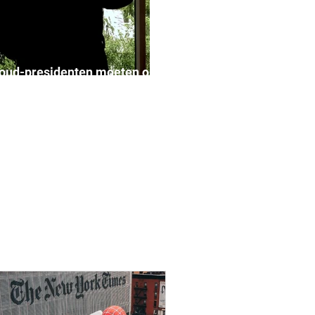
oud-presidenten moeten op
 naar een nieuwe baan!