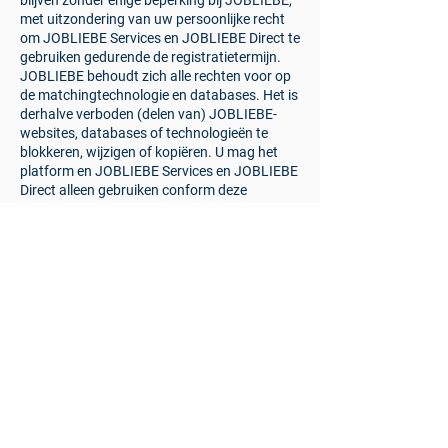
blijven zonder enige beperking bij JOBLIEBE,
met uitzondering van uw persoonlijke recht
om JOBLIEBE Services en JOBLIEBE Direct te
gebruiken gedurende de registratietermijn.
JOBLIEBE behoudt zich alle rechten voor op
de matchingtechnologie en databases. Het is
derhalve verboden (delen van) JOBLIEBE-
websites, databases of technologieën te
blokkeren, wijzigen of kopiëren. U mag het
platform en JOBLIEBE Services en JOBLIEBE
Direct alleen gebruiken conform deze
Voorwaarden en eventuele aanvullende
voorwaarden vanuit en JOBLIEBE Direct
Partners.
§ 5 Gegevensbescherming
U gaat uitdrukkelijk akkoord met ons beleid
inzake gegevensbescherming zoals
beschreven in de
privacyverklaring
.
§ 6 Garantie
U bent zich ervan bewust dat het onmogelijk